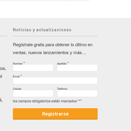
Noticias y actualizaciones
Regístrate gratis para obtener lo último en
ventas, nuevos lanzamientos y más…
*
*
Nombre
Apellido
tos,
el
*
Email
Celular
Teléfono
á,
los campos obligatorios están marcados "
*
"