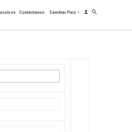
osotros
Contáctenos
Cambiar País
▾